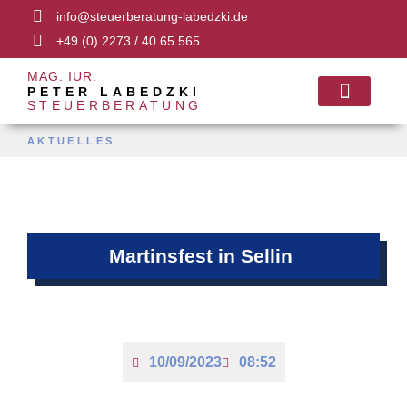
info@steuerberatung-labedzki.de
+49 (0) 2273 / 40 65 565
MAG. IUR.
PETER LABEDZKI
STEUERBERATUNG
FACHANWALT 
AKTUELLES
Martinsfest in Sellin
10/09/2023
08:52