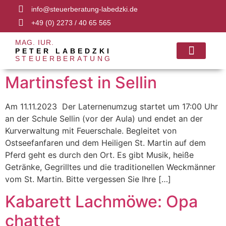
info@steuerberatung-labedzki.de
+49 (0) 2273 / 40 65 565
MAG. IUR.
PETER LABEDZKI
STEUERBERATUNG
FACHANWALT 
Martinsfest in Sellin
Am 11.11.2023 Der Laternenumzug startet um 17:00 Uhr
an der Schule Sellin (vor der Aula) und endet an der
Kurverwaltung mit Feuerschale. Begleitet von
Ostseefanfaren und dem Heiligen St. Martin auf dem
Pferd geht es durch den Ort. Es gibt Musik, heiße
Getränke, Gegrilltes und die traditionellen Weckmänner
vom St. Martin. Bitte vergessen Sie Ihre […]
Kabarett Lachmöwe: Opa
chattet