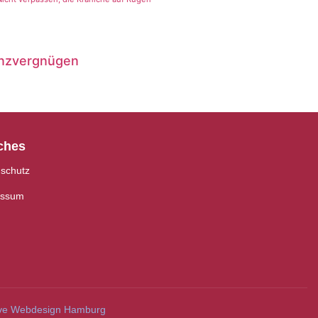
anzvergnügen
ches
schutz
essum
ve Webdesign Hamburg