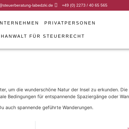
@steuerberatung-labedzki.de
+49 (0) 2273 / 40 65 565
NTERNEHMEN
PRIVATPERSONEN
CHANWALT FÜR STEUERRECHT
er, um die wunderschöne Natur der Insel zu erkunden. Die
eale Bedingungen für entspannende Spaziergänge oder Wa
t Du auch spannende geführte Wanderungen.