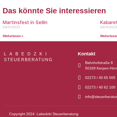
Das könnte Sie interessieren
Martinsfest in Sellin
Kabare
09/10/2023
09/10/202
Weiterlesen »
Weiterlese
Kontakt
LABEDZKI
STEUERBERATUNG
Bahnhofstraße 8
50169 Kerpen-Hor
02273 / 40 65 565
02273 / 40 62 100
info@steuerberatu
Copyright 2024: Labedzki Steuerberatung