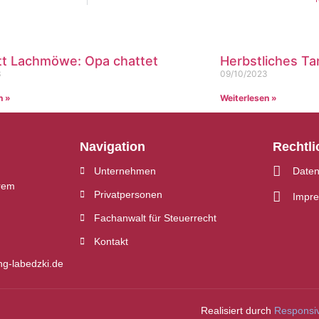
tt Lachmöwe: Opa chattet
Herbstliches T
3
09/10/2023
n »
Weiterlesen »
Navigation
Rechtli
Unternehmen
Daten
rem
Privatpersonen
Impr
Fachanwalt für Steuerrecht
Kontakt
ng-labedzki.de
Realisiert durch
Responsi